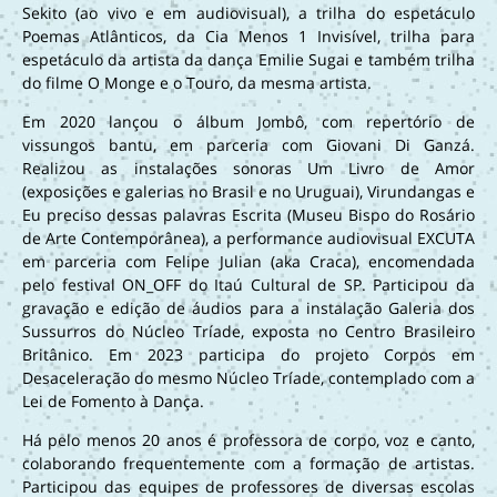
Sekito (ao vivo e em audiovisual), a trilha do espetáculo
Poemas Atlânticos, da Cia Menos 1 Invisível, trilha para
espetáculo da artista da dança Emilie Sugai e também trilha
do filme O Monge e o Touro, da mesma artista.
Em 2020 lançou o álbum Jombô, com repertório de
vissungos bantu, em parceria com Giovani Di Ganzá.
Realizou as instalações sonoras Um Livro de Amor
(exposições e galerias no Brasil e no Uruguai), Virundangas e
Eu preciso dessas palavras Escrita (Museu Bispo do Rosário
de Arte Contemporânea), a performance audiovisual EXCUTA
em parceria com Felipe Julian (aka Craca), encomendada
pelo festival ON_OFF do Itaú Cultural de SP. Participou da
gravação e edição de áudios para a instalação Galeria dos
Sussurros do Núcleo Tríade, exposta no Centro Brasileiro
Britânico. Em 2023 participa do projeto Corpos em
Desaceleração do mesmo Núcleo Tríade, contemplado com a
Lei de Fomento à Dança.
Há pelo menos 20 anos é professora de corpo, voz e canto,
colaborando frequentemente com a formação de artistas.
Participou das equipes de professores de diversas escolas