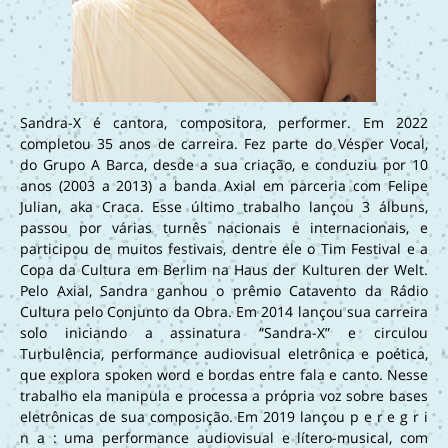
Sandra-X é cantora, compositora, performer. Em 2022
completou 35 anos de carreira. Fez parte do Vésper Vocal,
do Grupo A Barca, desde a sua criação, e conduziu por 10
anos (2003 a 2013) a banda Axial em parceria com Felipe
Julian, aka Craca. Esse último trabalho lançou 3 álbuns,
passou por várias turnês nacionais e internacionais, e
participou de muitos festivais, dentre ele o Tim Festival e a
Copa da Cultura em Berlim na Haus der Kulturen der Welt.
Pelo Axial, Sandra ganhou o prêmio Catavento da Rádio
Cultura pelo Conjunto da Obra. Em 2014 lançou sua carreira
solo iniciando a assinatura “Sandra-X” e circulou
Turbulência, performance audiovisual eletrônica e poética,
que explora spoken word e bordas entre fala e canto. Nesse
trabalho ela manipula e processa a própria voz sobre bases
eletrônicas de sua composição. Em 2019 lançou p e r e g r i
n a : uma performance audiovisual e lítero-musical, com