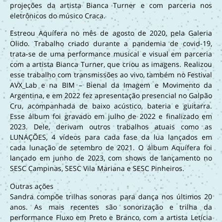
projeções da artista Bianca Turner e com parceria nos
eletrônicos do músico Craca.
Estreou Aquífera no mês de agosto de 2020, pela Galeria
Olido. Trabalho criado durante a pandemia de covid-19,
trata-se de uma performance musical e visual em parceria
com a artista Bianca Turner, que criou as imagens. Realizou
esse trabalho com transmissões ao vivo, também no Festival
AVX_Lab e na BIM – Bienal da Imagem e Movimento da
Argentina, e em 2022 fez apresentação presencial no Galpão
Cru, acompanhada de baixo acústico, bateria e guitarra.
Esse álbum foi gravado em julho de 2022 e finalizado em
2023. Dele, derivam outros trabalhos atuais como as
LUNAÇÕES, 4 vídeos para cada fase da lua lançados em
cada lunação de setembro de 2021. O álbum Aquífera foi
lançado em junho de 2023, com shows de lançamento no
SESC Campinas, SESC Vila Mariana e SESC Pinheiros.
Outras ações
Sandra compõe trilhas sonoras para dança nos últimos 20
anos. As mais recentes são sonorização e trilha da
performance Fluxo em Preto e Branco, com a artista Letícia